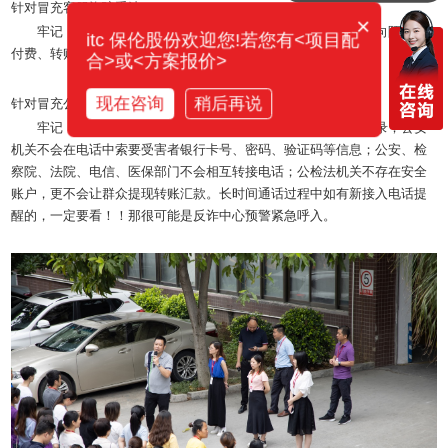
针对冒充客服诈骗手法
×
牢记：凡是接到自称客服的电话应保持警惕，尤其不要随意向陌生人
itc 保伦股份欢迎您!若您有<项目配
付费、转账，务必拨打官方客服电话进行核实确认。
合>或<方案报价>
现在咨询
稍后再说
针对冒充公检法诈骗手法
牢记：公检法机关不会通过电话办案，更不会通过电话做笔录；公安
机关不会在电话中索要受害者银行卡号、密码、验证码等信息；公安、检
察院、法院、电信、医保部门不会相互转接电话；公检法机关不存在安全
账户，更不会让群众提现转账汇款。长时间通话过程中如有新接入电话提
醒的，一定要看！！那很可能是反诈中心预警紧急呼入。