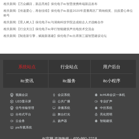
相关新闻:【万众瞩目，新品亮相】保伦电子itc智慧便携终端新品发布
相关新闻:【传递爱心，再创佳绩】保伦电子itc喜提2020年度番禺区厂商纳税奖、抗疫爱心单位
称号
相关新闻:【育人树人】保伦电子itc与湖南科技学院达成校企人才战略合作
相关新闻:【行业关注】保伦电子itc举行智能建筑声光电技术交流会
相关新闻:【制造新引擎，赋能新基建】保伦电子itc出席第三届智慧建设论坛
系统站点
行业站点
用户后台
itc资讯
itc服务
itc小程序
视频会议
会议系统
itcHUB会议一体机
LED显示屏
公共广播
专业扩声
信号传输管理
录播系统
中控系统
分布式平台
舞台灯光
亮化照明
云会务
扬声器
智能建筑
pis车载系统
itc官网
咨询热线：400-991-2218