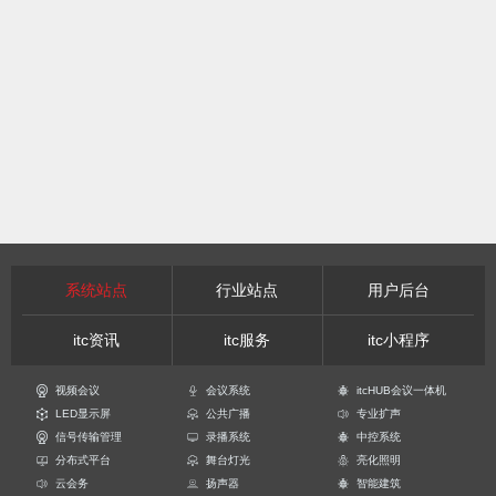
系统站点
行业站点
用户后台
itc资讯
itc服务
itc小程序
视频会议
会议系统
itcHUB会议一体机
LED显示屏
公共广播
专业扩声
信号传输管理
录播系统
中控系统
分布式平台
舞台灯光
亮化照明
云会务
扬声器
智能建筑