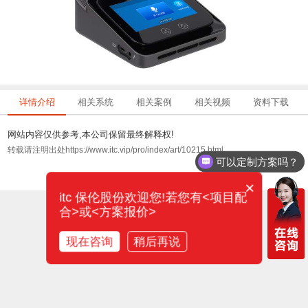
详情介绍
相关系统
相关案例
相关视频
资料下载
网站内容仅供参考,本公司保留最终解释权!
转载请注明出处https://www.itc.vip/pro/index/art/10215.html
可以定制方案吗？
×
itc 保伦股份欢迎您!若您有<项目配
合>或<方案报价>
现在咨询
稍后再说