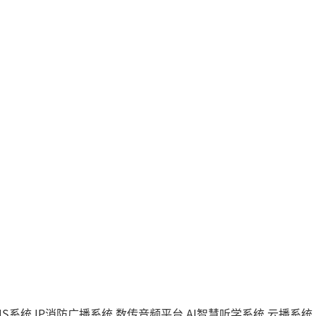
IS系统
IP消防广播系统
数传音频平台
AI智慧听学系统
云播系统