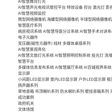
AI智慧舞台灯光
AI智慧声光电视讯管控平台
特效设备
控台
激光灯
影
AI智慧视频监控
筒型网络摄像机
海螺型网络摄像机
半球型网络摄像机
智慧医疗系列
病房视讯系统
AI智慧导医分诊系统
AI智慧手术对讲系
电子元器件
变压器(磁性元器件)
线材
多媒体桌插系列
AI智慧景观亮化
AI智慧文旅灯光系统
AI智慧照明控制系统
投光灯
洗
智慧平台
多媒体信息发布系统
AI智慧展厅系统
AI百城视界系统
显示屏
小间距LED显示屏
室内LED显示屏
户外LED显示屏
租
扬声器系列
草地音箱
吊顶喇叭系列
防水喇叭系列
壁挂音箱系列
成功案例
政府机关
文体场馆