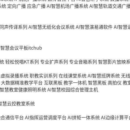
系统
定向广播
应急广播
AI智慧机场广播系统
AI智慧轨道交通广
同声传译系列
AI智慧无纸化会议系统
AI智慧演易通软件
AI智
I智慧会议平板itchub
统
轻松悦唱KT系列
专业扩声系列
专业音箱系列
智慧影片放映
虚拟录播系统
职教实训系列
在线课堂系统
AI智慧班牌系统
无
大数据精准教学平台
互联黑板
教学一体机
智慧黑板
高拍仪
教
I智慧教室健康照明系统
AI智慧校园综合管理主机
I智慧云控教室系统
融合通信平台
AI指挥运营调度平台
AI拼矩一体系统
AI边缘计算平