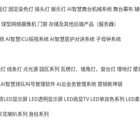
视灯
固定染色灯
摇头灯
娱乐灯
AI智慧舞台机械系统
舞台幕布
辅
球型网络摄像机
门禁
存储及其他后端产品（服务器）
统
AI智慧ICU探视系统
AI智慧医护对讲系统
子母钟系统
墙灯
线条灯
点光源
园区系列
瓦楞灯、墙角灯、窗台灯
埋地灯
壁
AI智慧排队叫号管理软件
AI云会务管理系统
营销乾坤袋
赁LED显示屏
LED透明显示屏
LED商显TV
LED单双色系列
LED
天花喇叭系列
音柱系列