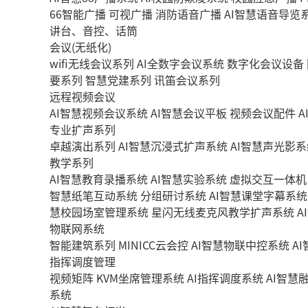
66智能广播
可视广播
消防语音广播
AI智慧语音导览
讲台、音控、话筒
会议(无纸化)
wifi无线会议系列
AI全数字会议系统
数字化会议设备
要系列
智慧党建系列
讯笛会议系列
远程视频会议
AI智慧视频会议系统
AI智慧会议平板
视频会议配件
A
专业扩声系列
卓越演出系列
AI智慧沉浸式扩声系统
AI智慧声光影系
教学系列
AI智慧教育录播系统
AI智慧实验系统
虚拟交互一体机
智慧纸笔互动系统
分组研讨系统
AI智慧课堂字幕系统
慧校园场室管理系统
星闪无线麦克风教学扩声系统
A
物联网系统
智能建筑系列
MINICC云会控
AI智慧物联中控系统
A
指挥调度管理
视频矩阵
KVM坐席管理系统
AI指挥调度系统
AI智慧
系统