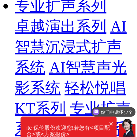
专业扩声系列
卓越演出系列
AI
智慧沉浸式扩声
系统
AI智慧声光
影系统
轻松悦唱
你们电话多少？
KT系列
专业扩声
需要产品报价
×
系列
专业音箱系
itc 保伦股份欢迎您!若您有<项目配
合>或<方案报价>