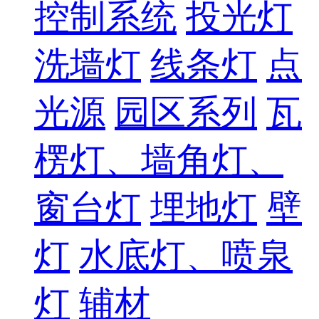
控制系统
投光灯
洗墙灯
线条灯
点
光源
园区系列
瓦
楞灯、墙角灯、
窗台灯
埋地灯
壁
灯
水底灯、喷泉
灯
辅材