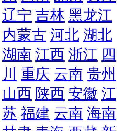
辽宁
吉林
黑龙江
内蒙古
河北
湖北
湖南
江西
浙江
四
川
重庆
云南
贵州
山西
陕西
安徽
江
苏
福建
云南
海南