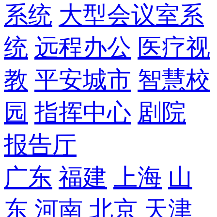
系统
大型会议室系
统
远程办公
医疗视
教
平安城市
智慧校
园
指挥中心
剧院
报告厅
广东
福建
上海
山
东
河南
北京
天津