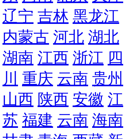
辽宁
吉林
黑龙江
内蒙古
河北
湖北
湖南
江西
浙江
四
川
重庆
云南
贵州
山西
陕西
安徽
江
苏
福建
云南
海南