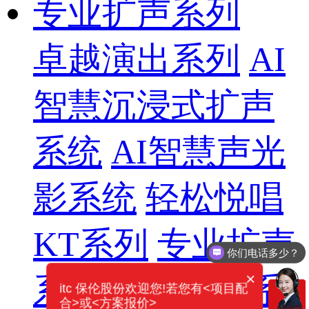
专业扩声系列
卓越演出系列
AI
智慧沉浸式扩声
系统
AI智慧声光
影系统
轻松悦唱
KT系列
专业扩声
你们电话多少？
需要产品报价
×
系列
专业音箱系
itc 保伦股份欢迎您!若您有<项目配
合>或<方案报价>