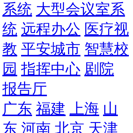
系统
大型会议室系
统
远程办公
医疗视
教
平安城市
智慧校
园
指挥中心
剧院
报告厅
广东
福建
上海
山
东
河南
北京
天津