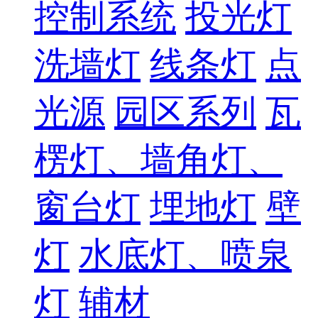
控制系统
投光灯
洗墙灯
线条灯
点
光源
园区系列
瓦
楞灯、墙角灯、
窗台灯
埋地灯
壁
灯
水底灯、喷泉
灯
辅材