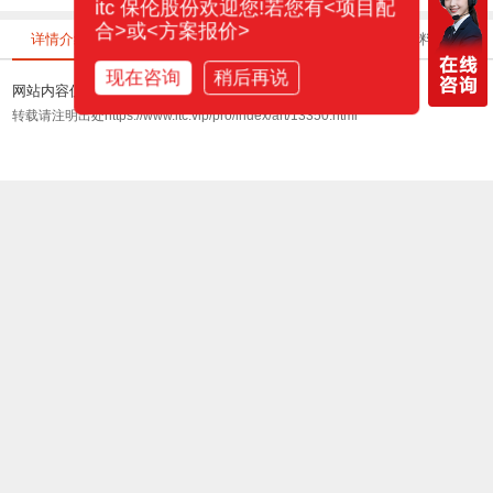
itc 保伦股份欢迎您!若您有<项目配
合>或<方案报价>
详情介绍
相关系统
相关案例
相关视频
资料下载
现在咨询
稍后再说
网站内容仅供参考,本公司保留最终解释权!
转载请注明出处https://www.itc.vip/pro/index/art/13350.html