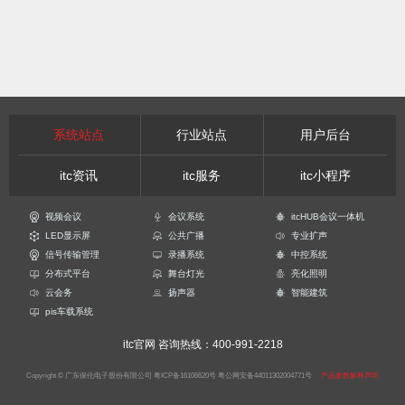
系统站点
行业站点
用户后台
itc资讯
itc服务
itc小程序
视频会议
会议系统
itcHUB会议一体机
LED显示屏
公共广播
专业扩声
信号传输管理
录播系统
中控系统
分布式平台
舞台灯光
亮化照明
云会务
扬声器
智能建筑
pis车载系统
itc官网
咨询热线：400-991-2218
Copyright © 广东保伦电子股份有限公司
粤ICP备16106620号
粤公网安备44011302004771号
产品参数解释声明