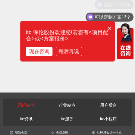
需要产品报价
可以定制方案吗？
×
itc 保伦股份欢迎您!若您有<项目配
合>或<方案报价>
现在咨询
稍后再说
系统站点
行业站点
用户后台
itc资讯
itc服务
itc小程序
视频会议
会议系统
itcHUB会议一体机