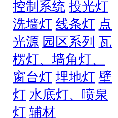
控制系统
投光灯
洗墙灯
线条灯
点
光源
园区系列
瓦
楞灯、墙角灯、
窗台灯
埋地灯
壁
灯
水底灯、喷泉
灯
辅材