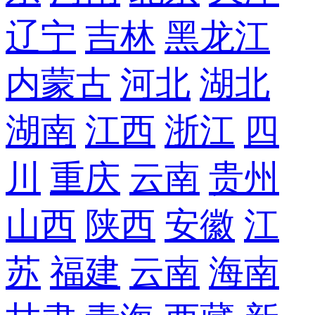
辽宁
吉林
黑龙江
内蒙古
河北
湖北
湖南
江西
浙江
四
川
重庆
云南
贵州
山西
陕西
安徽
江
苏
福建
云南
海南