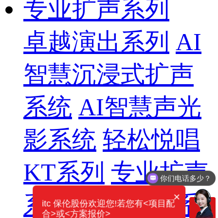
专业扩声系列
卓越演出系列
AI
智慧沉浸式扩声
系统
AI智慧声光
影系统
轻松悦唱
KT系列
专业扩声
你们电话多少？
×
系列
专业音箱系
itc 保伦股份欢迎您!若您有<项目配
合>或<方案报价>