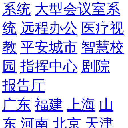
系统
大型会议室系
统
远程办公
医疗视
教
平安城市
智慧校
园
指挥中心
剧院
报告厅
广东
福建
上海
山
东
河南
北京
天津