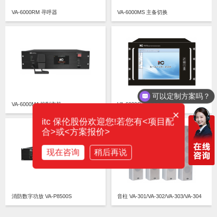
VA-6000RM 寻呼器
VA-6000MS 主备切换
可以定制方案吗？
VA-6000MA 控制主机
VA-6000G 控制主机
×
itc 保伦股份欢迎您!若您有<项目配
合>或<方案报价>
现在咨询
稍后再说
消防数字功放 VA-P8500S
音柱 VA-301/VA-302/VA-303/VA-304