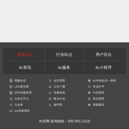
系统站点
行业站点
用户后台
itc资讯
itc服务
itc小程序
视频会议
会议系统
itcHUB会议一体机
LED显示屏
公共广播
专业扩声
信号传输管理
录播系统
中控系统
分布式平台
舞台灯光
亮化照明
云会务
扬声器
智能建筑
pis车载系统
itc官网
咨询热线：400-991-2218