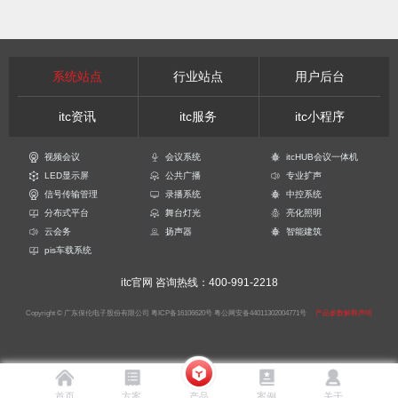
系统站点
行业站点
用户后台
itc资讯
itc服务
itc小程序
视频会议
会议系统
itcHUB会议一体机
LED显示屏
公共广播
专业扩声
信号传输管理
录播系统
中控系统
分布式平台
舞台灯光
亮化照明
云会务
扬声器
智能建筑
pis车载系统
itc官网
咨询热线：400-991-2218
Copyright © 广东保伦电子股份有限公司
粤ICP备16106620号
粤公网安备44011302004771号
产品参数解释声明
首页
方案
产品
案例
关于