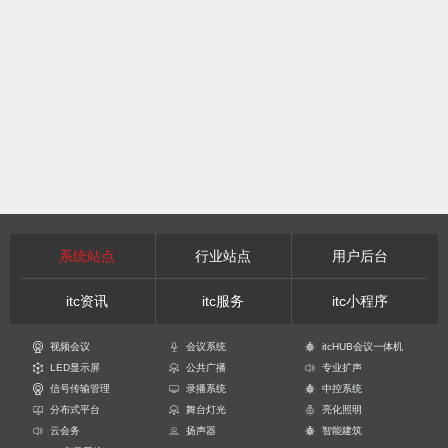
系统站点
行业站点
用户后台
itc资讯
itc服务
itc小程序
视频会议
会议系统
itcHUB会议一体机
LED显示屏
公共广播
专业扩声
信号传输管理
录播系统
中控系统
分布式平台
舞台灯光
亮化照明
云会务
扬声器
智能建筑