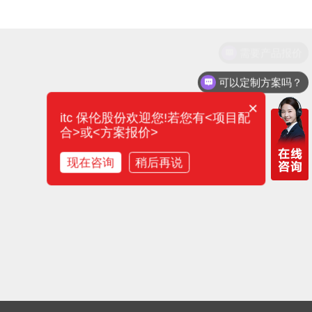
需要产品报价
可以定制方案吗？
×
itc 保伦股份欢迎您!若您有<项目配
合>或<方案报价>
现在咨询
稍后再说