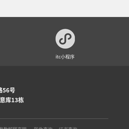
itc小程序
56号
意库13栋