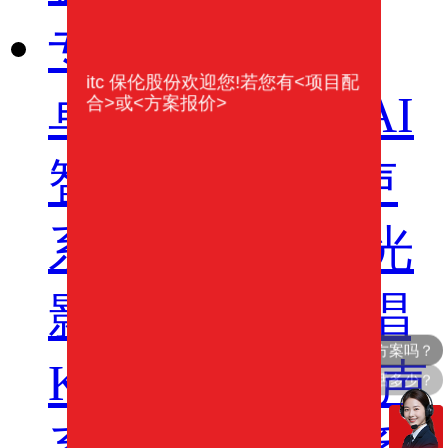
专业扩声系列
itc 保伦股份欢迎您!若您有<项目配
卓越演出系列
AI
合>或<方案报价>
智慧沉浸式扩声
系统
AI智慧声光
影系统
轻松悦唱
KT系列
专业扩声
你们电话多少？