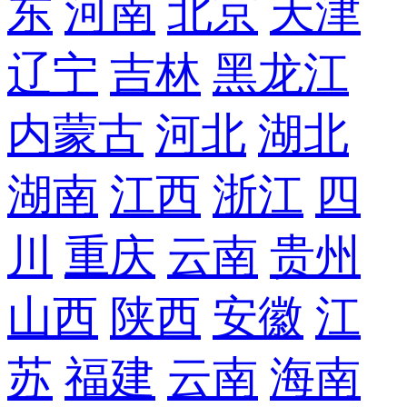
东
河南
北京
天津
辽宁
吉林
黑龙江
内蒙古
河北
湖北
湖南
江西
浙江
四
川
重庆
云南
贵州
山西
陕西
安徽
江
苏
福建
云南
海南