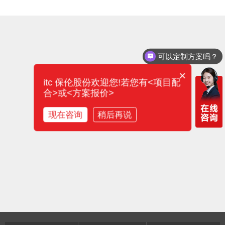
可以定制方案吗？
×
itc 保伦股份欢迎您!若您有<项目配
合>或<方案报价>
现在咨询
稍后再说