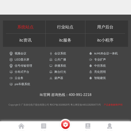
系统站点
行业站点
用户后台
itc资讯
itc服务
itc小程序
视频会议
会议系统
itcHUB会议一体机
LED显示屏
公共广播
专业扩声
信号传输管理
录播系统
中控系统
分布式平台
舞台灯光
亮化照明
云会务
扬声器
智能建筑
pis车载系统
itc官网
咨询热线：400-991-2218
Copyright © 广东保伦电子股份有限公司
粤ICP备16106620号
粤公网安备44011302004771号
产品参数解释声明