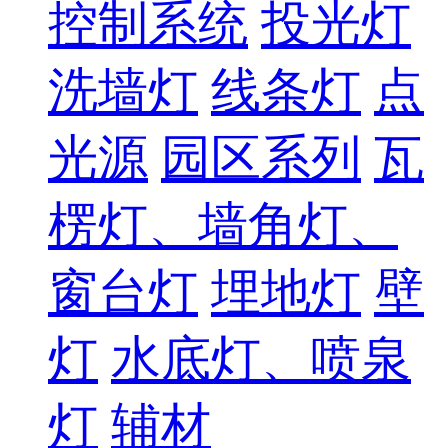
控制系统
投光灯
洗墙灯
线条灯
点
光源
园区系列
瓦
楞灯、墙角灯、
窗台灯
埋地灯
壁
灯
水底灯、喷泉
灯
辅材