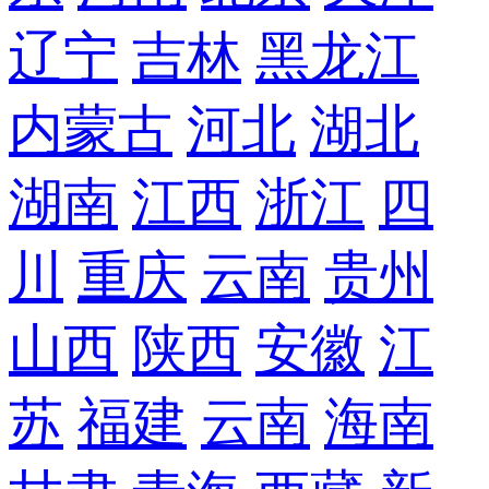
辽宁
吉林
黑龙江
内蒙古
河北
湖北
湖南
江西
浙江
四
川
重庆
云南
贵州
山西
陕西
安徽
江
苏
福建
云南
海南