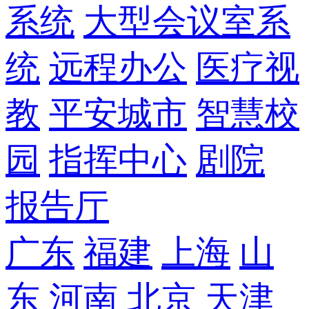
系统
大型会议室系
统
远程办公
医疗视
教
平安城市
智慧校
园
指挥中心
剧院
报告厅
广东
福建
上海
山
东
河南
北京
天津