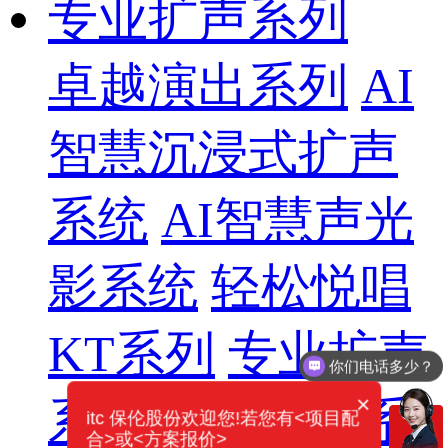
专业扩声系列
卓越演出系列
AI
智慧沉浸式扩声
系统
AI智慧声光
影系统
轻松悦唱
KT系列
专业扩声
你们电话多少？
×
系列
专业音箱系
itc 保伦股份欢迎您!若您有<项目配
合>或<方案报价>