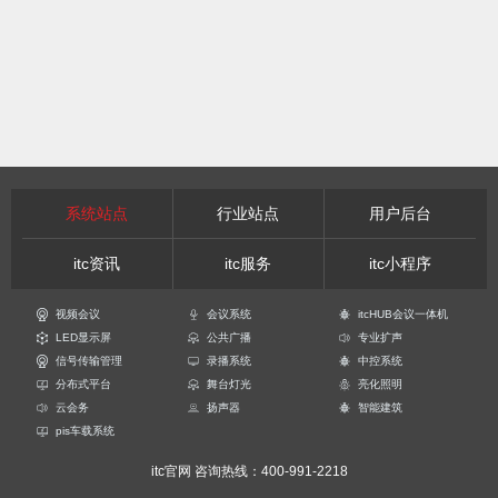
系统站点
行业站点
用户后台
itc资讯
itc服务
itc小程序
视频会议
会议系统
itcHUB会议一体机
LED显示屏
公共广播
专业扩声
信号传输管理
录播系统
中控系统
分布式平台
舞台灯光
亮化照明
云会务
扬声器
智能建筑
pis车载系统
itc官网
咨询热线：400-991-2218