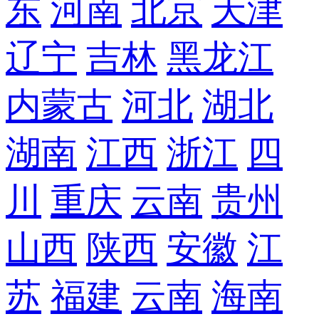
东
河南
北京
天津
辽宁
吉林
黑龙江
内蒙古
河北
湖北
湖南
江西
浙江
四
川
重庆
云南
贵州
山西
陕西
安徽
江
苏
福建
云南
海南