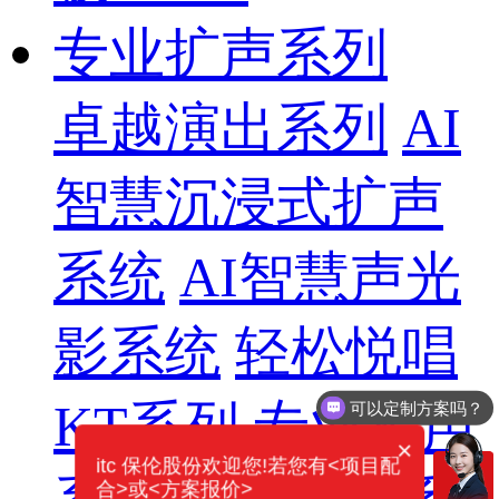
专业扩声系列
卓越演出系列
AI
智慧沉浸式扩声
系统
AI智慧声光
影系统
轻松悦唱
可以定制方案吗？
KT系列
专业扩声
你们电话多少？
×
itc 保伦股份欢迎您!若您有<项目配
合>或<方案报价>