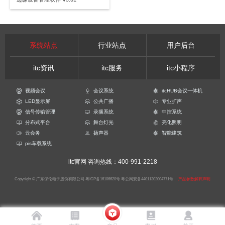
系统站点
行业站点
用户后台
itc资讯
itc服务
itc小程序
视频会议
会议系统
itcHUB会议一体机
LED显示屏
公共广播
专业扩声
信号传输管理
录播系统
中控系统
分布式平台
舞台灯光
亮化照明
云会务
扬声器
智能建筑
pis车载系统
itc官网
咨询热线：400-991-2218
Copyright © 广东保伦电子股份有限公司
粤ICP备16106620号
粤公网安备44011302004771号
产品参数解释声明