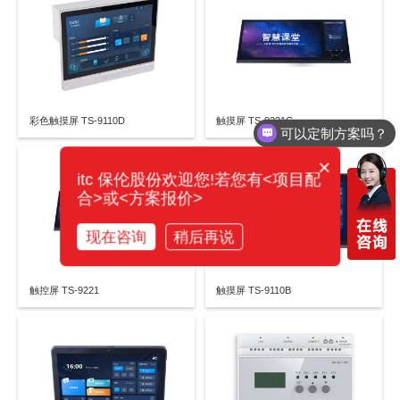
彩色触摸屏 TS-9110D
触摸屏 TS-9221G
可以定制方案吗？
×
itc 保伦股份欢迎您!若您有<项目配
合>或<方案报价>
现在咨询
稍后再说
触控屏 TS-9221
触摸屏 TS-9110B