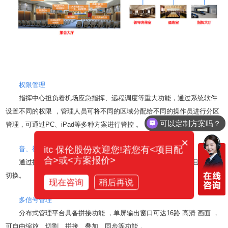
权限管理
指挥中心担负着机场应急指挥、远程调度等重大功能，通过系统软件
设置不同的权限 ，管理人员可将不同的区域分配给不同的操作员进行分区
可以定制方案吗？
管理，可通过PC、iPad等多种方案进行管控 。
×
itc 保伦股份欢迎您!若您有<项目配
音、视频互联互通
合>或<方案报价>
通过控制中心实现各个 分区 之间音频、视频互联、互通 ， 且 可任意
切换。
现在咨询
稍后再说
多信号管理
分布式管理平台具备拼接功能 ，单屏输出窗口可达16路 高清 画面 ，
可自由缩放、切割、拼接、叠加、同步等功能 。