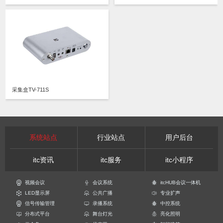
采集盒TV-711S
系统站点
行业站点
用户后台
itc资讯
itc服务
itc小程序
视频会议
会议系统
itcHUB会议一体机
LED显示屏
公共广播
专业扩声
信号传输管理
录播系统
中控系统
分布式平台
舞台灯光
亮化照明