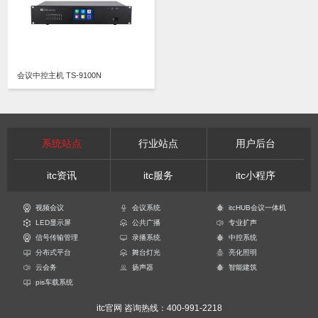
会议中控主机 TS-9100N
系统站点
行业站点
用户后台
itc资讯
itc服务
itc小程序
视频会议
会议系统
itcHUB会议一体机
LED显示屏
公共广播
专业扩声
信号传输管理
录播系统
中控系统
分布式平台
舞台灯光
亮化照明
云会务
扬声器
智能建筑
pis车载系统
itc官网
咨询热线：400-991-2218