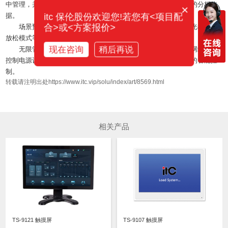
中管理，并自动整合相关数据资料，为用户与酒店管理提供精准的分析依
×
itc 保伦股份欢迎您!若您有<项目配
据。
合>或<方案报价>
场景预设：在客户访问时一键设置访客模式、会议模式、灯光模式、
放松模式等可视化预设场景，为客户提供可视化效果体验。
现在咨询
稍后再说
无限管控：酒店管理人员可以通过增加网络扩展设备，实现网络扩展
控制电源设备、灯光设备、串口控制矩阵、摄像头等第三方设备的智能控
制。
转载请注明出处https://www.itc.vip/solu/index/art/8569.html
相关产品
TS-9121 触摸屏
TS-9107 触摸屏