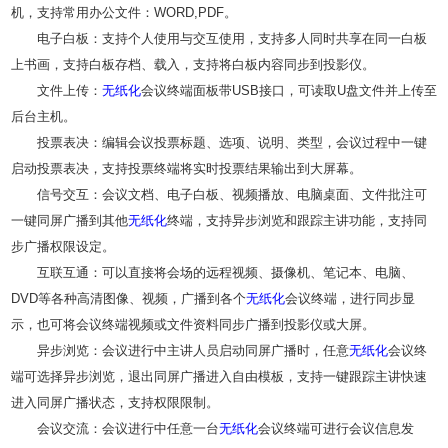
机，支持常用办公文件：WORD,PDF。
电子白板：支持个人使用与交互使用，支持多人同时共享在同一白板
上书画，支持白板存档、载入，支持将白板内容同步到投影仪。
文件上传：
无纸化
会议终端面板带USB接口，可读取U盘文件并上传至
后台主机。
投票表决：编辑会议投票标题、选项、说明、类型，会议过程中一键
启动投票表决，支持投票终端将实时投票结果输出到大屏幕。
信号交互：会议文档、电子白板、视频播放、电脑桌面、文件批注可
一键同屏广播到其他
无纸化
终端，支持异步浏览和跟踪主讲功能，支持同
步广播权限设定。
互联互通：可以直接将会场的远程视频、摄像机、笔记本、电脑、
DVD等各种高清图像、视频，广播到各个
无纸化
会议终端，进行同步显
示，也可将会议终端视频或文件资料同步广播到投影仪或大屏。
异步浏览：会议进行中主讲人员启动同屏广播时，任意
无纸化
会议终
端可选择异步浏览，退出同屏广播进入自由模板，支持一键跟踪主讲快速
进入同屏广播状态，支持权限限制。
会议交流：会议进行中任意一台
无纸化
会议终端可进行会议信息发