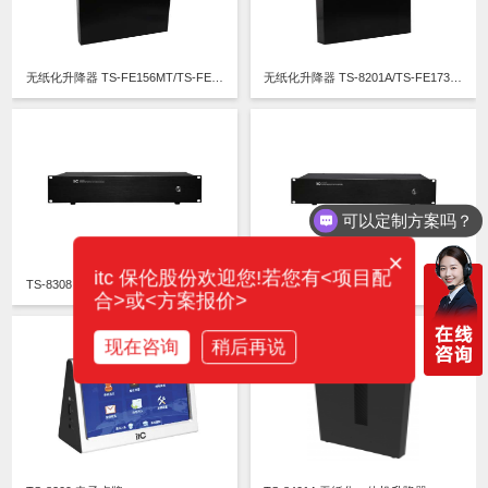
无纸化升降器 TS-FE156MT/TS-FE173MT/TS-FE173MT3/TS-FE215MT/TS-FE215MT3
无纸化升降器 TS-8201A/TS-FE173T/TS-F215T
可以定制方案吗？
你们电话多少？
×
itc 保伦股份欢迎您!若您有<项目配
TS-8308 无纸化流媒体主机
TS-8300 无纸化主机
合>或<方案报价>
现在咨询
稍后再说