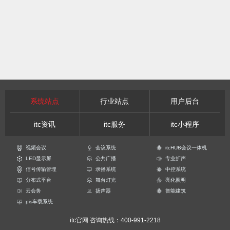
系统站点
行业站点
用户后台
itc资讯
itc服务
itc小程序
视频会议
会议系统
itcHUB会议一体机
LED显示屏
公共广播
专业扩声
信号传输管理
录播系统
中控系统
分布式平台
舞台灯光
亮化照明
云会务
扬声器
智能建筑
pis车载系统
itc官网
咨询热线：400-991-2218