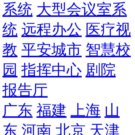
系统
大型会议室系
统
远程办公
医疗视
教
平安城市
智慧校
园
指挥中心
剧院
报告厅
广东
福建
上海
山
东
河南
北京
天津