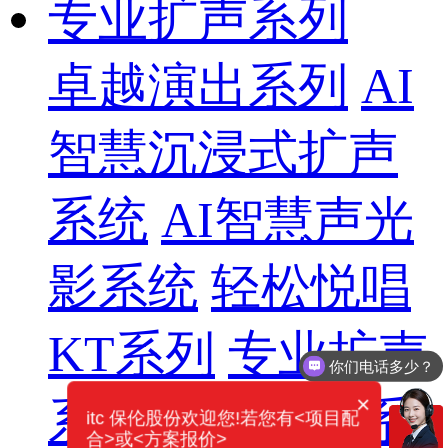
专业扩声系列
卓越演出系列
AI
智慧沉浸式扩声
系统
AI智慧声光
影系统
轻松悦唱
KT系列
专业扩声
你们电话多少？
×
系列
专业音箱系
itc 保伦股份欢迎您!若您有<项目配
合>或<方案报价>