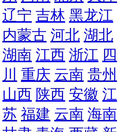
辽宁
吉林
黑龙江
内蒙古
河北
湖北
湖南
江西
浙江
四
川
重庆
云南
贵州
山西
陕西
安徽
江
苏
福建
云南
海南