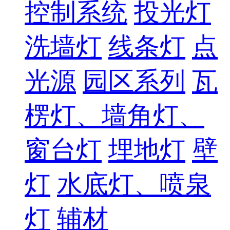
控制系统
投光灯
洗墙灯
线条灯
点
光源
园区系列
瓦
楞灯、墙角灯、
窗台灯
埋地灯
壁
灯
水底灯、喷泉
灯
辅材