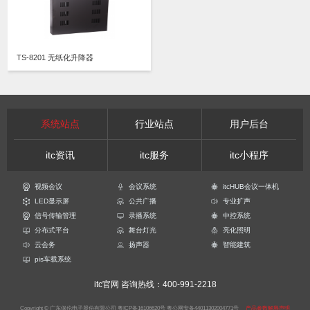
TS-8201 无纸化升降器
系统站点
行业站点
用户后台
itc资讯
itc服务
itc小程序
视频会议
会议系统
itcHUB会议一体机
LED显示屏
公共广播
专业扩声
信号传输管理
录播系统
中控系统
分布式平台
舞台灯光
亮化照明
云会务
扬声器
智能建筑
pis车载系统
itc官网
咨询热线：400-991-2218
Copyright © 广东保伦电子股份有限公司
粤ICP备16106620号
粤公网安备44011302004771号
产品参数解释声明