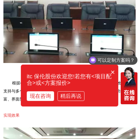
可以定制方案吗？
×
itc 保伦股份欢迎您!若您有<项目配
合>或<方案报价>
根据会前、会中、会后清晰管理，触摸式人机交互方式，高效智能。
支持与多个系统平台无缝对接，实现统一管控，互联互通。具有功能丰
现在咨询
稍后再说
富、界面简洁直观、操作便捷、稳定可靠等特点。
实现效果