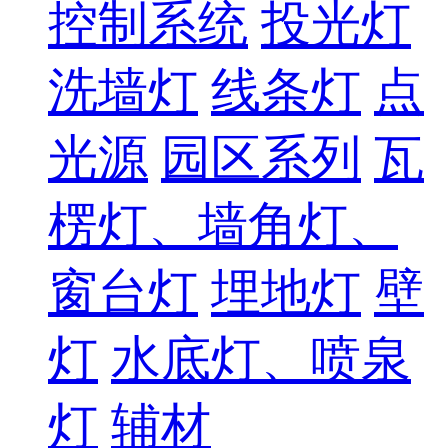
控制系统
投光灯
洗墙灯
线条灯
点
光源
园区系列
瓦
楞灯、墙角灯、
窗台灯
埋地灯
壁
灯
水底灯、喷泉
灯
辅材