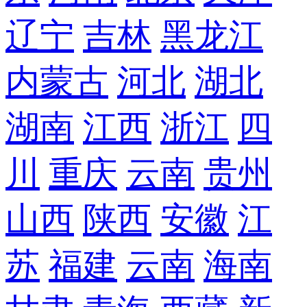
辽宁
吉林
黑龙江
内蒙古
河北
湖北
湖南
江西
浙江
四
川
重庆
云南
贵州
山西
陕西
安徽
江
苏
福建
云南
海南