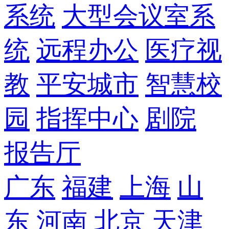
系统
大型会议室系
统
远程办公
医疗视
教
平安城市
智慧校
园
指挥中心
剧院
报告厅
广东
福建
上海
山
东
河南
北京
天津