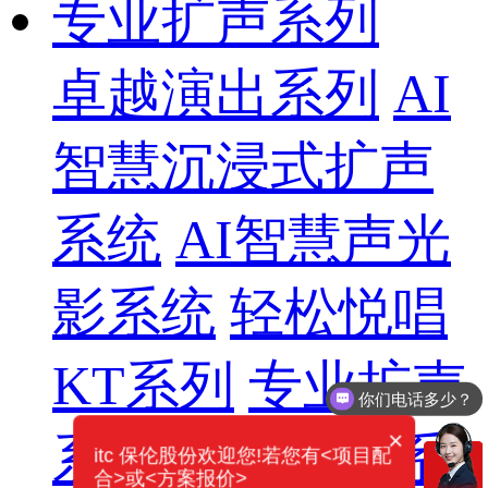
专业扩声系列
卓越演出系列
AI
智慧沉浸式扩声
系统
AI智慧声光
影系统
轻松悦唱
KT系列
专业扩声
你们电话多少？
×
系列
专业音箱系
itc 保伦股份欢迎您!若您有<项目配
合>或<方案报价>