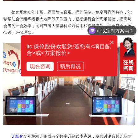
整套系统功能丰富、界面简洁直观、操作便捷、稳定可靠等特点，能
够帮助会议组织者极大地降低工作压力，轻松进行会议现场管控，提高与
可以定制方案吗？
会者的开会效率，同时节省大量资料印刷费用和投影设备，完全符合国家
你们电话多少？
低碳、环保理念。
×
itc 保伦股份欢迎您!若您有<项目配
合>或<方案报价>
现在咨询
稍后再说
无纸化
交互终端还集成有全数字升降式麦克风，发言讨论音频无压缩