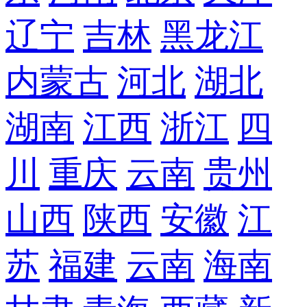
辽宁
吉林
黑龙江
内蒙古
河北
湖北
湖南
江西
浙江
四
川
重庆
云南
贵州
山西
陕西
安徽
江
苏
福建
云南
海南