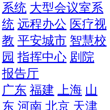
系统
大型会议室系
统
远程办公
医疗视
教
平安城市
智慧校
园
指挥中心
剧院
报告厅
广东
福建
上海
山
东
河南
北京
天津