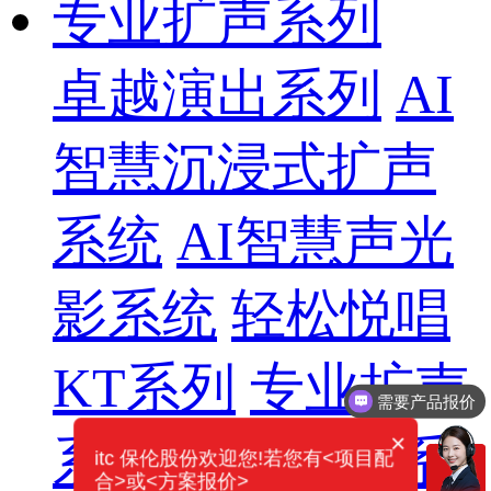
专业扩声系列
卓越演出系列
AI
智慧沉浸式扩声
系统
AI智慧声光
影系统
轻松悦唱
需要产品报价
KT系列
专业扩声
可以定制方案吗？
×
系列
专业音箱系
itc 保伦股份欢迎您!若您有<项目配
合>或<方案报价>