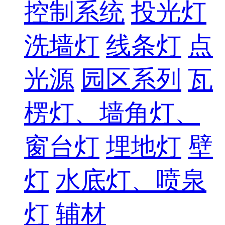
控制系统
投光灯
洗墙灯
线条灯
点
光源
园区系列
瓦
楞灯、墙角灯、
窗台灯
埋地灯
壁
灯
水底灯、喷泉
灯
辅材