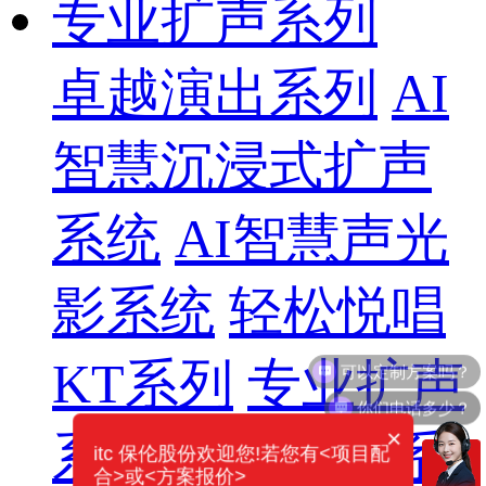
专业扩声系列
卓越演出系列
AI
智慧沉浸式扩声
系统
AI智慧声光
影系统
轻松悦唱
KT系列
专业扩声
你们电话多少？
×
系列
专业音箱系
itc 保伦股份欢迎您!若您有<项目配
合>或<方案报价>