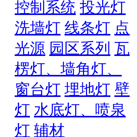
控制系统
投光灯
洗墙灯
线条灯
点
光源
园区系列
瓦
楞灯、墙角灯、
窗台灯
埋地灯
壁
灯
水底灯、喷泉
灯
辅材