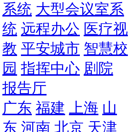
系统
大型会议室系
统
远程办公
医疗视
教
平安城市
智慧校
园
指挥中心
剧院
报告厅
广东
福建
上海
山
东
河南
北京
天津