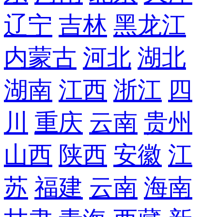
辽宁
吉林
黑龙江
内蒙古
河北
湖北
湖南
江西
浙江
四
川
重庆
云南
贵州
山西
陕西
安徽
江
苏
福建
云南
海南