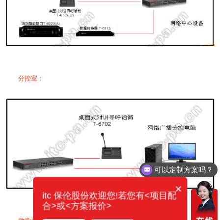
分控室：
可以定制方案吗？
×
itc 保伦股份欢迎您!若您有<项目配
合>或<方案报价>