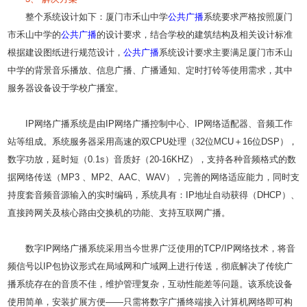
整个系统设计如下：厦门市禾山中学
公共广播
系统要求严格按照厦门
市禾山中学的
公共广播
的设计要求，结合学校的建筑结构及相关设计标准
根据建设图纸进行规范设计，
公共广播
系统设计要求主要满足厦门市禾山
中学的背景音乐播放、信息广播、广播通知、定时打铃等使用需求，其中
服务器设备设于学校广播室。
IP网络广播系统是由IP网络广播控制中心、IP网络适配器、音频工作
站等组成。系统服务器采用高速的双CPU处理（32位MCU＋16位DSP），
数字功放，延时短（0.1s）音质好（20-16KHZ），支持各种音频格式的数
据网络传送（MP3 、MP2、AAC、WAV），完善的网络适应能力，同时支
持度套音频音源输入的实时编码，系统具有：IP地址自动获得（DHCP）、
直接跨网关及核心路由交换机的功能、支持互联网广播。
数字IP网络广播系统采用当今世界广泛使用的TCP/IP网络技术，将音
频信号以IP包协议形式在局域网和广域网上进行传送，彻底解决了传统广
播系统存在的音质不佳，维护管理复杂，互动性能差等问题。该系统设备
使用简单，安装扩展方便――只需将数字广播终端接入计算机网络即可构