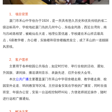
1、 项目背景
厦门市禾山中学创办于1924，是一所具有悠久历史和优良传统的省二
级达标高中。学校地处厦门岛的几何中心，东临金尚路，西近台湾街，南
与吕岭路相望，被毗仙岳大道，地理位置优越，学校建在禾山祥店最高
点，6座教学楼，办公楼，实验楼和宿舍楼巍然耸立，成了禾山的一道靓丽
风景线。
2、 客户需求
主要用于各种校园公共场合，如定时打铃、举行全校的活动、通知、
升国旗、课间操、播送课间音乐、表扬先进、召开全校大会等。
本次
公共广播
主要覆盖厦门市禾山中学宿舍楼走廊、教学楼走廊、校
园室外走道、95间教室等区域。主控设备安装在学校的广播室，同时在值
班室、年级办公室，安装一台远程控制呼叫站，方便老师就近操作，随时
进行远程广播通知。
3、 解决方案