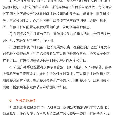
1) 系统可根据设定自动启闭设备电源，多套作息时间全天24小时编程
(精确到秒)。人性化的音乐铃声、课间操和电台节目的自动播放，每天可设
置不同的上下课铃声和休息时间播放校园歌曲及升旗、课间操、眼保键操
等，丰富校园生活。作息时间表可以按照春秋季自动调整，并提供晴雨
天、节假日特殊配置选项发放通知广播，及时传达各种信息。
2) 负责学校的广播宣传工作。宣传报道学校的重大活动，全面反映校
园生活，充分发挥了舆论导向作用。
3) 远程控制及寻呼功能，校长无需到机房，在自己的办公室即可发布
对学校的管理信息；利用远程寻呼站可以进行校园任意点、分区或者全区
广播讲话。打破传统校长必须得到主机房才能对全校讲话。
4) 校园广播系统配置有多种节目音源，如CD播放、MP3播放器、数字
收音机等节目音源设备，通过主控软件实时采播，可以指定播放到相关区
域或校园所有区域，满足校园多样化广播需求；同时校园也可以利用校园
网络，播放网络多媒体节目和校园制作节目。
6、 学校老师反馈
1) 主机服务器触屏操作、人机界面，编辑定时播放功能非常人性化；
简单易学，操作方便，在自己办公室就可以实现统一管理，打破传统的模