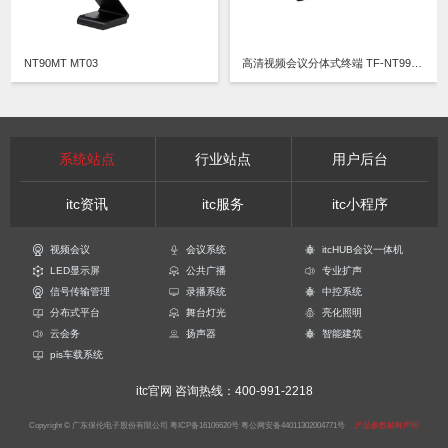
NT90MT MT03
高清视频会议分体式终端 TF-NT99L0108
系统站点
行业站点
用户后台
itc资讯
itc服务
itc小程序
视频会议
会议系统
itcHUB会议一体机
LED显示屏
公共广播
专业扩声
信号传输管理
录播系统
中控系统
分布式平台
舞台灯光
亮化照明
云会务
扬声器
智能建筑
pis车载系统
itc官网
咨询热线：400-991-2218
Copyright © 广东保伦电子股份有限公司
粤ICP备16106620号
粤公网安备44011302004771号
产品参数解释声明