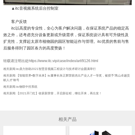
▲itc音视频系统后台控制室
客户反馈
itc以高度的专业性，全心为客户解决问题，在保证系统产品的稳定高
效之外，还考虑充分设备更新或升级需求，保证系统设计具有可升级性及
扩充性，支撑起太原市植物园的园区智能运作与管理。itc优质的售前与售
后服务得到了园区各方的高度赞扬！
转载请注明出处https://www.itc.vip/case/index/art/9126.html
相关新闻:itc鼎力协助2021智慧音视频工程设计与技术研讨会圆满举行
相关新闻:【智能世界•数字未来】itc董事长朱正辉荣获杰出产业人才一等奖，被授予“禺山卓越贡
献人才”称号
相关新闻:itc物联中控系统
相关新闻:【2021开门红】收获新荣誉，开启新征程，继往开来，再出发！
相关产品