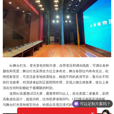
itc舞台灯光，变光变色控制方便，自带变压和调光线路，可调出各种
颜色和亮度；舞台灯光采用全方位立体布光，舞台各部位均有布光点，杜
绝照射盲区，可灵活多变地按需组合，根据不同的表演节目，显示出不同
的灯光效果，对演讲者起到正面照明作用，呈现人物立体效果，使台上表
演在任何时刻都处于最耀眼的时刻。
可以定制方案吗？
选用itc高通透LED大屏，通透率85%以上，采光美观二者兼具，采用
高集成化设计，超低功耗，比传统屏省电50%。LED显示画面高清细腻，
你们电话多少？
与舞台灯光音响相互结合，给观众呈现沉浸式的视听体验。
×