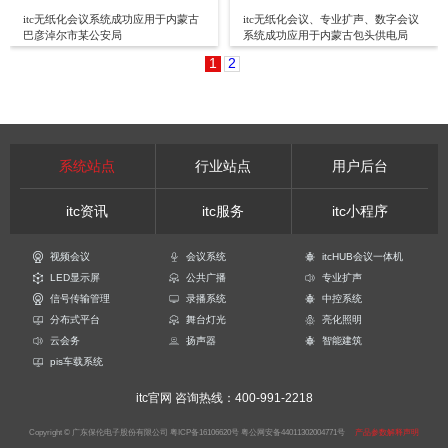
itc无纸化会议系统成功应用于内蒙古
itc无纸化会议、专业扩声、数字会议
巴彦淖尔市某公安局
系统成功应用于内蒙古包头供电局
1
2
系统站点
行业站点
用户后台
itc资讯
itc服务
itc小程序
视频会议
会议系统
itcHUB会议一体机
LED显示屏
公共广播
专业扩声
信号传输管理
录播系统
中控系统
分布式平台
舞台灯光
亮化照明
云会务
扬声器
智能建筑
pis车载系统
itc官网
咨询热线：400-991-2218
Copyright © 广东保伦电子股份有限公司
粤ICP备16106620号
粤公网安备44011302004771号
产品参数解释声明