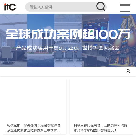
智体赋能，健教强国！itcAI智慧体育
拥抱幸福阳光教育！itc助力呼和浩特
系统让内蒙古达拉特旗第五中学体育
市英华学校报告厅智慧建设！
课大变身！