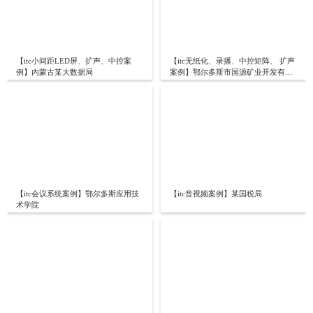
【itc小间距LED屏、扩声、中控案
【itc无纸化、录播、中控矩阵、 扩声
例】内蒙古某大数据局
案例】鄂尔多斯市国源矿业开发有限
责任公司
【itc会议系统案例】鄂尔多斯应用技
【itc音视频案例】某国税局
术学院