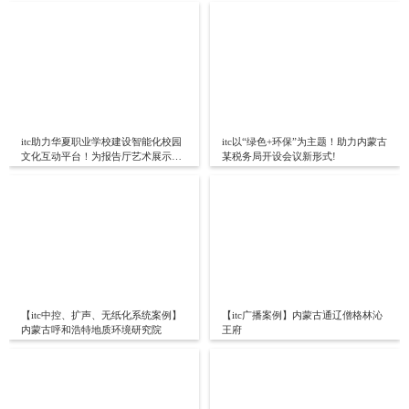
itc助力华夏职业学校建设智能化校园
itc以“绿色+环保”为主题！助力内蒙古
文化互动平台！为报告厅艺术展示服
某税务局开设会议新形式!
务！
【itc中控、扩声、无纸化系统案例】
【itc广播案例】内蒙古通辽僧格林沁
内蒙古呼和浩特地质环境研究院
王府