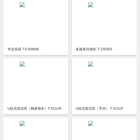
专业音箱 TS-608AW
多媒体功放机 T-2350KS
U段无线话筒（胸麦领夹）T-521UR
U段无线话筒（手持） T-521UF