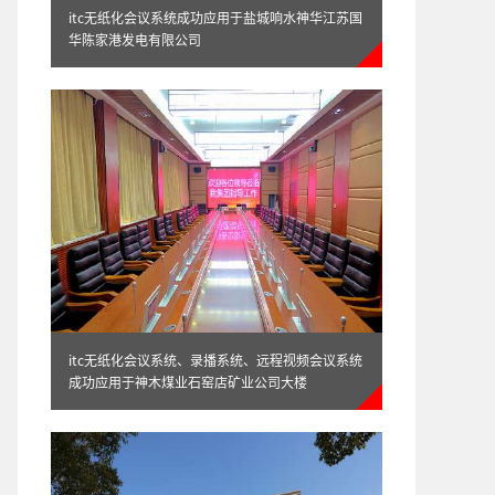
itc无纸化会议系统成功应用于盐城响水神华江苏国
华陈家港发电有限公司
法院无纸化会议系统应用方案
itc无纸化会议系统、录播系统、远程视频会议系统
itc-无纸化液晶显示屏应用方案
成功应用于神木煤业石窑店矿业公司大楼