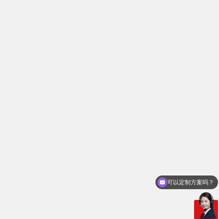
7006㎡！打造大湾区医疗高地！itc声光电视讯设
备赋能广州医科大学高质量发展！
你们电话多少