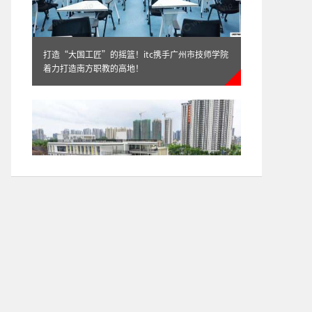
打造“大国工匠”的摇篮！itc携手广州市技师学院
着力打造南方职教的高地！
打造清远教育新名片！itc助力清远市清城区清城中
学富强学校高质量建设！