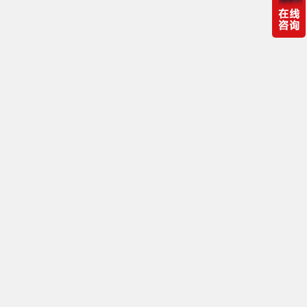
itc保伦股份助力山西通用航空职业技术学院打造云
控教室！赋能新教育，为老师减负，让学生无忧！
科产教融合发展！itc携手广州理工学院博罗校区为
高等教育发展注入新活力！