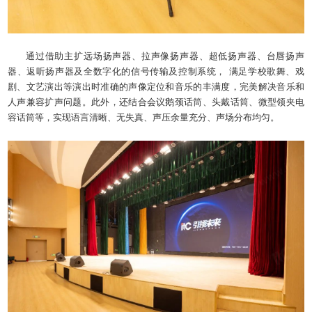
通过借助主扩远场扬声器、拉声像扬声器、超低扬声器、台唇扬声
器、返听扬声器及全数字化的信号传输及控制系统， 满足学校歌舞、戏
剧、文艺演出等演出时准确的声像定位和音乐的丰满度，完美解决音乐和
人声兼容扩声问题。此外，还结合会议鹅颈话筒、头戴话筒、微型领夹电
容话筒等，实现语言清晰、无失真、声压余量充分、声场分布均匀。