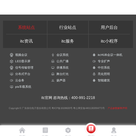
系统站点
行业站点
用户后台
itc资讯
itc服务
itc小程序
视频会议
会议系统
itcHUB会议一体机
LED显示屏
公共广播
专业扩声
信号传输管理
录播系统
中控系统
分布式平台
舞台灯光
亮化照明
云会务
扬声器
智能建筑
pis车载系统
itc官网
咨询热线：400-991-2218
Copyright © 广东保伦电子股份有限公司
粤ICP备16106620号
粤公网安备44011302004771号
产品参数解释声明