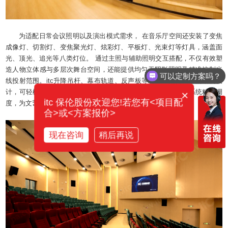
为适配日常会议照明以及演出模式需求， 在音乐厅空间还安装了变焦
成像灯、切割灯、变焦聚光灯、炫彩灯、平板灯、光束灯等灯具，涵盖面
可以定制方案吗？
光、顶光、追光等八类灯位。 通过主照与辅助照明交互搭配，不仅有效塑
造人物立体感与多层次舞台空间，还能提供均匀无阴影照明及精准控制光
你们电话多少？
线投射范围。itc升降吊杆、幕布轨道、反声板等装置，配合科学的结构设
计，可轻松实现舞台升降、平移、旋转等多维动作，通过机械系统精准调
×
itc 保伦股份欢迎您!若您有<项目配
度，为文艺汇演注入沉浸式体验。
合>或<方案报价>
现在咨询
稍后再说