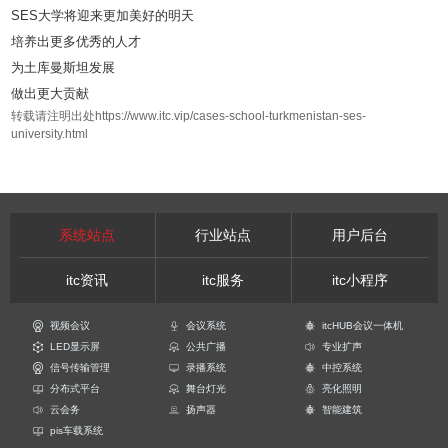
SES大学将迎来更加美好的明天
培养出更多优秀的人才
为土库曼斯坦发展
做出更大贡献
转载请注明出处https://www.itc.vip/cases-school-turkmenistan-ses-
university.html
系统站点
行业站点
用户后台
itc资讯
itc服务
itc小程序
视频会议
会议系统
itcHUB会议一体机
LED显示屏
公共广播
专业扩声
信号传输管理
录播系统
中控系统
分布式平台
舞台灯光
亮化照明
云会务
扬声器
智能建筑
pis车载系统