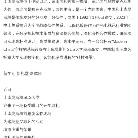
土库曼斯坦位于伊朗以北，东南面和阿富汗接壤、东北面与乌兹别克斯坦
为邻、西北面是哈萨克斯坦，西邻里海，是一个内陆国家。中国和土库曼
斯坦是传统友好的好朋友、好伙伴，两国于1992年1月6日建交；2023年，
中土关系提升为全面战略伙伴关系。itc保伦股份作为声光电视讯行业的引
领者，充分发挥其技术集成与资源整合优势，深化海外合作模式，确保项
目实现高标准设计、高质量建设、高水平运营。当一台台标有“Made in
China”字样的系统设备在土库曼斯坦SES大学稳稳矗立，中国制造正成为
托举大学实现数字化、智能化发展进程的“科技脊梁”。
新学期·新礼堂·新体验
近日
土库曼斯坦SES大学
迎来了一场备受瞩目的开学典礼
土库曼斯坦前总统亲临现场
为这场意义非凡的活动
增添庄重与荣耀
典礼现场气氛热烈