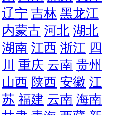
辽宁
吉林
黑龙江
内蒙古
河北
湖北
湖南
江西
浙江
四
川
重庆
云南
贵州
山西
陕西
安徽
江
苏
福建
云南
海南