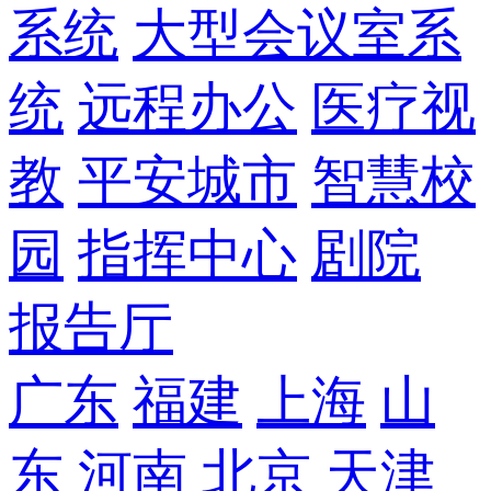
系统
大型会议室系
统
远程办公
医疗视
教
平安城市
智慧校
园
指挥中心
剧院
报告厅
广东
福建
上海
山
东
河南
北京
天津