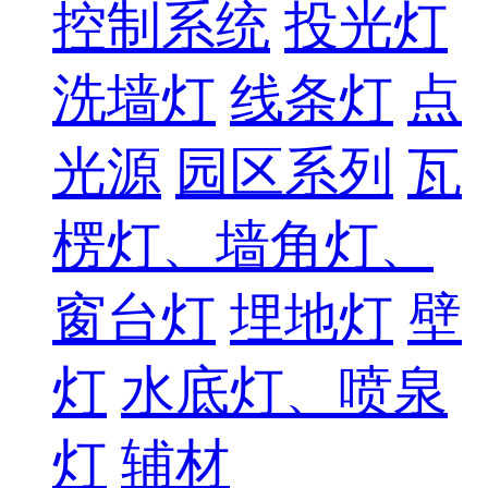
控制系统
投光灯
洗墙灯
线条灯
点
光源
园区系列
瓦
楞灯、墙角灯、
窗台灯
埋地灯
壁
灯
水底灯、喷泉
灯
辅材