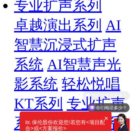
专业扩声系列
卓越演出系列
AI
智慧沉浸式扩声
系统
AI智慧声光
影系统
轻松悦唱
KT系列
专业扩声
你们电话多少？
×
系列
专业音箱系
itc 保伦股份欢迎您!若您有<项目配
合>或<方案报价>