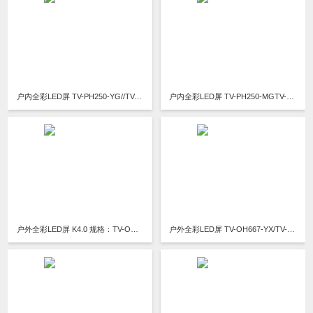
户内全彩LED屏 TV-PH250-YG//TV-PH250-YS//TV-PH250-YZ/TV-PH300-YG/TV-PH300-YZ
户内全彩LED屏 TV-PH250-MGTV-PH250-MSTV-PH250-MZ
户外全彩LED屏 K4.0 规格：TV-OM400-JX
户外全彩LED屏 TV-OH667-YX/TV-OH1000-Y/TV-OH667-YX/TV-OH800-YX