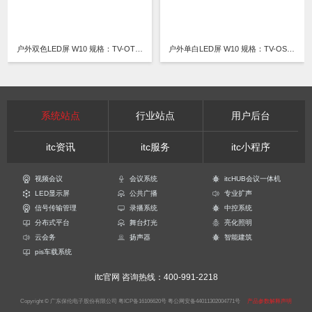
户外双色LED屏 W10 规格：TV-OT1000-B/TV-OT1000-J
户外单白LED屏 W10 规格：TV-OS1000WB/TV-OS1000WJ
系统站点
行业站点
用户后台
itc资讯
itc服务
itc小程序
视频会议
会议系统
itcHUB会议一体机
LED显示屏
公共广播
专业扩声
信号传输管理
录播系统
中控系统
分布式平台
舞台灯光
亮化照明
云会务
扬声器
智能建筑
pis车载系统
itc官网
咨询热线：400-991-2218
Copyright © 广东保伦电子股份有限公司
粤ICP备16106620号
粤公网安备44011302004771号
产品参数解释声明