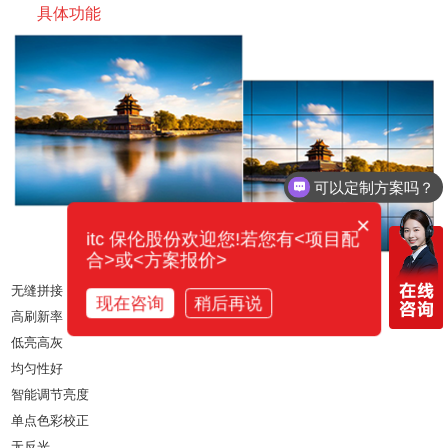
具体功能
可以定制方案吗？
×
itc 保伦股份欢迎您!若您有<项目配
合>或<方案报价>
无缝拼接
现在咨询
稍后再说
高刷新率
低亮高灰
均匀性好
智能调节亮度
单点色彩校正
无反光