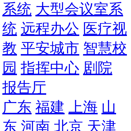
系统
大型会议室系
统
远程办公
医疗视
教
平安城市
智慧校
园
指挥中心
剧院
报告厅
广东
福建
上海
山
东
河南
北京
天津