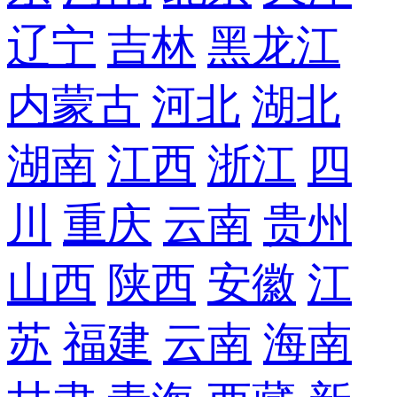
辽宁
吉林
黑龙江
内蒙古
河北
湖北
湖南
江西
浙江
四
川
重庆
云南
贵州
山西
陕西
安徽
江
苏
福建
云南
海南