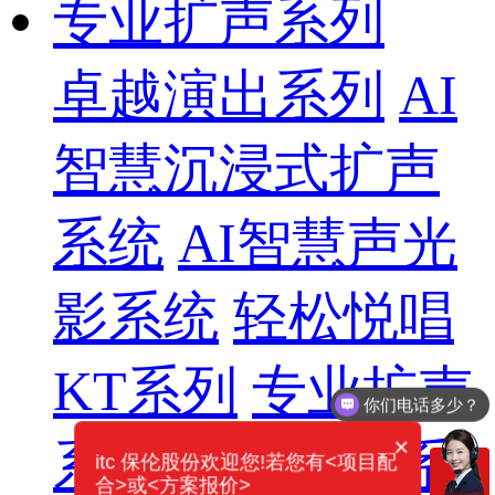
专业扩声系列
卓越演出系列
AI
智慧沉浸式扩声
系统
AI智慧声光
影系统
轻松悦唱
KT系列
专业扩声
你们电话多少？
×
系列
专业音箱系
itc 保伦股份欢迎您!若您有<项目配
合>或<方案报价>