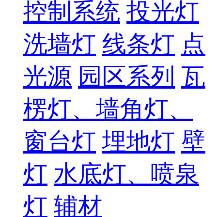
控制系统
投光灯
洗墙灯
线条灯
点
光源
园区系列
瓦
楞灯、墙角灯、
窗台灯
埋地灯
壁
灯
水底灯、喷泉
灯
辅材