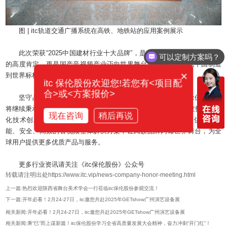
图 | itc轨道交通广播系统在高铁、地铁站的应用案例展示
可以定制方案吗？
此次荣获“2025中国建材行业十大品牌”，是对itc整体实力和创新能力
你们电话多少？
的高度肯定，更是国产音视频产业迈向世界舞台的重要一步。从中国制造
×
到世界标杆，itc用实际行动证明了民族品牌的崛起与突破。
itc 保伦股份欢迎您!若您有<项目配
合>或<方案报价>
坚守品质初心，铸就品牌力量。2025年的征程已然开启，itc保伦股份
将继续秉承“创新驱动发展，科技引领未来”的理念，不断加大研发投入，深
现在咨询
稍后再说
化技术创新，提升国产化系统产品性能和品质，为建筑行业提供更加智
能、安全、高效的音视频整体解决方案，让民族品牌闪耀世界舞台，为全
球用户提供更多优质产品与服务。
更多行业资讯请关注《itc保伦股份》公众号
转载请注明出处https://www.itc.vip/news-company-honor-meeting.html
上一篇:热烈欢迎陕西省舞台美术学会一行莅临itc保伦股份参观交流！
下一篇:开年必看！2月24-27日，itc邀您共赴2025年GETshow广州演艺设备展
相关新闻:开年必看！2月24-27日，itc邀您共赴2025年GETshow广州演艺设备展
相关新闻:乘“巳”而上谋新篇！itc保伦股份学习全省高质量发展大会精神，奋力冲刺“开门红”！