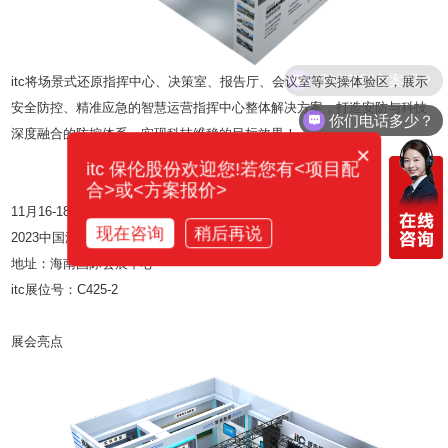
itc将场景式还原指挥中心、决策室、报告厅、会议室等实操体验区，展示
安全防控、精准应急的智慧运营指挥中心整体解决方案，打造安防与科技
你们电话多少？
深度融合的防控体系，实现科技维稳的目标效果！
×
itc 保伦股份欢迎您!若您有<项目配
合>或<方案报价>
11月16-18日 海南
现在咨询
稍后再说
2023中国海南国际教育装备展览会
地址：海南国际会展中心
itc展位号：C425-2
展会亮点