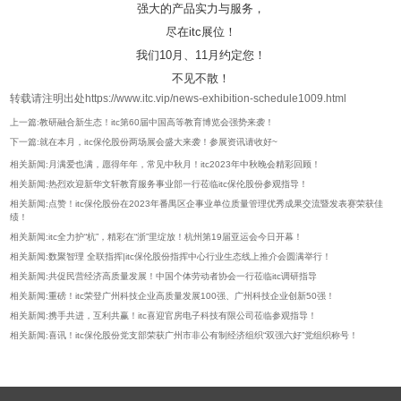
强大的产品实力与服务，
尽在itc展位！
我们10月、11月约定您！
不见不散！
转载请注明出处https://www.itc.vip/news-exhibition-schedule1009.html
上一篇:教研融合新生态！itc第60届中国高等教育博览会强势来袭！
下一篇:就在本月，itc保伦股份两场展会盛大来袭！参展资讯请收好~
相关新闻:月满爱也满，愿得年年，常见中秋月！itc2023年中秋晚会精彩回顾！
相关新闻:热烈欢迎新华文轩教育服务事业部一行莅临itc保伦股份参观指导！
相关新闻:点赞！itc保伦股份在2023年番禺区企事业单位质量管理优秀成果交流暨发表赛荣获佳
绩！
相关新闻:itc全力护“杭”，精彩在“浙”里绽放！杭州第19届亚运会今日开幕！
相关新闻:数聚智理 全联指挥|itc保伦股份指挥中心行业生态线上推介会圆满举行！
相关新闻:共促民营经济高质量发展！中国个体劳动者协会一行莅临itc调研指导
相关新闻:重磅！itc荣登广州科技企业高质量发展100强、广州科技企业创新50强！
相关新闻:携手共进，互利共赢！itc喜迎官房电子科技有限公司莅临参观指导！
相关新闻:喜讯！itc保伦股份党支部荣获广州市非公有制经济组织“双强六好”党组织称号！