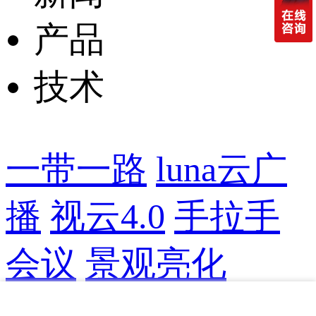
产品
技术
一带一路
luna云广
播
视云4.0
手拉手
会议
景观亮化
校园广播
背景音乐