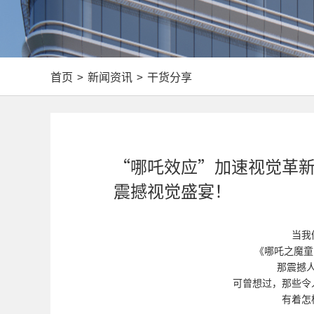
首页
>
新闻资讯
>
干货分享
“哪吒效应”加速视觉革新，
震撼视觉盛宴！
当我
《哪吒之魔童
那震撼
可曾想过，那些令
有着怎