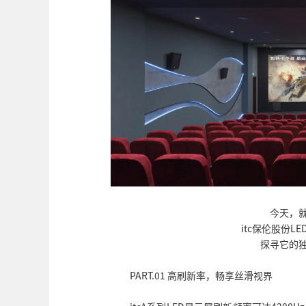
今天，
itc保伦股份
探寻它的
PART.01 高刷新率，畅享丝滑视界