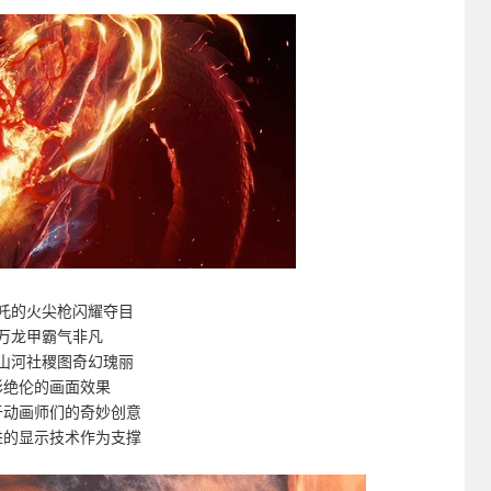
吒的火尖枪闪耀夺目
万龙甲霸气非凡
山河社稷图奇幻瑰丽
彩绝伦的画面效果
于动画师们的奇妙创意
进的显示技术作为支撑