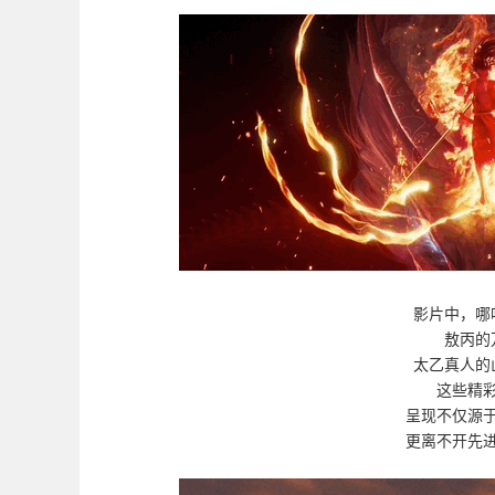
影片中，哪
敖丙的
太乙真人的
这些精
呈现不仅源
更离不开先