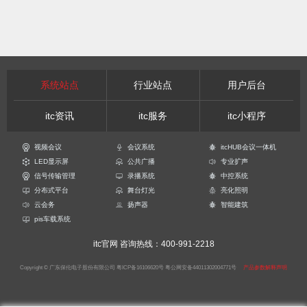
系统站点
行业站点
用户后台
itc资讯
itc服务
itc小程序
视频会议
会议系统
itcHUB会议一体机
LED显示屏
公共广播
专业扩声
信号传输管理
录播系统
中控系统
分布式平台
舞台灯光
亮化照明
云会务
扬声器
智能建筑
pis车载系统
itc官网
咨询热线：400-991-2218
Copyright © 广东保伦电子股份有限公司
粤ICP备16106620号
粤公网安备44011302004771号
产品参数解释声明