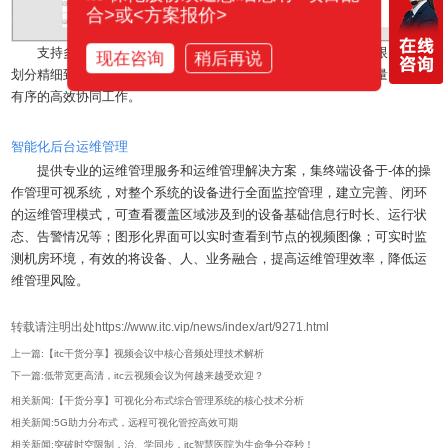
合>或<方案报价>
支持多用户同步操控，可按组分类，每个用户可分配不同权限。权限
现在咨询
稍后再说
划分精细到每一个信号源、受控设备、终端，达到系统安全性考量，实现
有序的高效协同工作。
智能化后台运维管理
提供专业的运维管理服务和运维管理解决方案，集终端设备于-体的操
作管理可视系统，对整个系统的设备进行全面监控管理，建立完善、闭环
的运维管理模式，可查看覆盖区域涉及到的设备基础信息行时长、运行状
态、告警情况等；图形化界面可以实时查看到节点的视频图像；可实时监
测机房环境，有效的将设备、人、业务融合，提高运维管理效率，降低运
维管理风险。
转载请注明出处https://www.itc.vip/news/index/art/9271.html
上一篇:【itc干货分享】视频会议中核心音频处理技术解析
下一篇:低带宽更高清，itc云视频会议为何越来越受欢迎？
相关新闻:【干货分享】可视化分布式综合管理系统的核心技术分析
相关新闻:5G助力分布式，远程可视化管控高效可期
相关新闻:突破时空限制，治、学同步，itc智慧医院为生命争分夺秒！