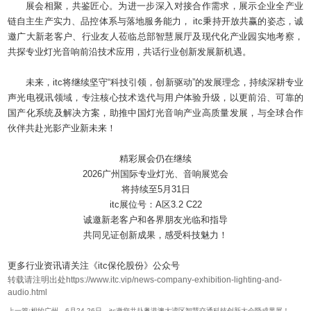
展会相聚，共鉴匠心。为进一步深入对接合作需求，展示企业全产业
链自主生产实力、品控体系与落地服务能力， itc秉持开放共赢的姿态，诚
邀广大新老客户、行业友人莅临总部智慧展厅及现代化产业园实地考察，
共探专业灯光音响前沿技术应用，共话行业创新发展新机遇。
未来，itc将继续坚守“科技引领，创新驱动”的发展理念，持续深耕专业
声光电视讯领域，专注核心技术迭代与用户体验升级，以更前沿、可靠的
国产化系统及解决方案，助推中国灯光音响产业高质量发展，与全球合作
伙伴共赴光影产业新未来！
精彩展会仍在继续
2026广州国际专业灯光、音响展览会
将持续至5月31日
itc展位号：A区3.2 C22
诚邀新老客户和各界朋友光临和指导
共同见证创新成果，感受科技魅力！
更多行业资讯请关注《itc保伦股份》公众号
转载请注明出处https://www.itc.vip/news-company-exhibition-lighting-and-
audio.html
上一篇:相约广州，6月24-26日，itc邀您共赴粤港澳大湾区智慧交通科技创新大会暨成果展！