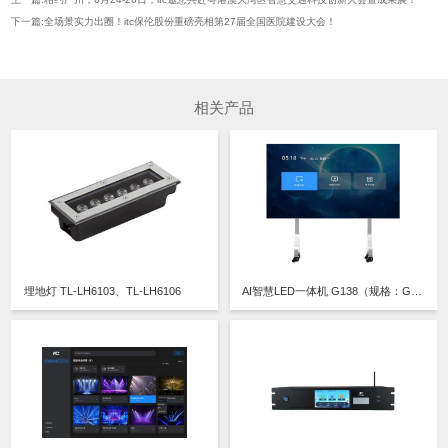
下一篇:全场景实力出圈！itc保伦股份重磅亮相第27届全国医院建设大会！
相关产品
埋地灯 TL-LH6103、TL-LH6106
AI智慧LED一体机 G138（规格：G138-G、G138-Z、G138-GT、G138-ZT）