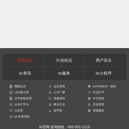
系统站点
行业站点
用户后台
itc资讯
itc服务
itc小程序
视频会议
会议系统
itcHUB会议一体机
LED显示屏
公共广播
专业扩声
信号传输管理
录播系统
中控系统
分布式平台
舞台灯光
亮化照明
云会务
扬声器
智能建筑
pis车载系统
itc官网
咨询热线：400-991-2218