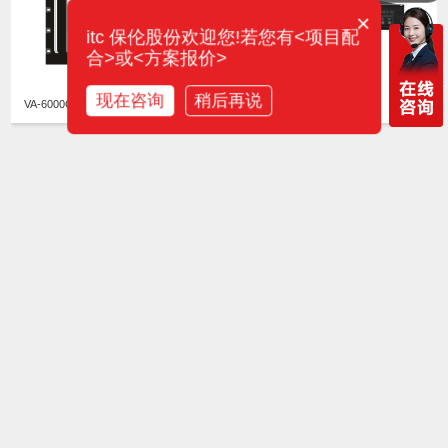
×
itc 保伦股份欢迎您!若您有<项目配
合>或<方案报价>
现在咨询
稍后再说
VA-6000G 控制主机
消防数字功放 VA-P8500S