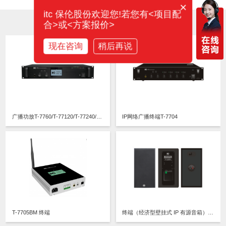
×
itc 保伦股份欢迎您!若您有<项目配
合>或<方案报价>
相关产品
现在咨询
稍后再说
广播功放T-7760/T-77120/T-77240/T-77350/T-77500
IP网络广播终端T-7704
T-7705BM 终端
终端（经济型壁挂式 IP 有源音箱） T-7707S