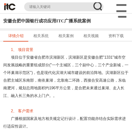
安徽合肥中国银行成功应用ITC广播系统案例
详情介绍
相关系统
相关案例
相关视频
资料下载
1、 项目背景
项目位于安徽省合肥市滨湖新区，滨湖新区是安徽合肥"1331"城市空
间发展战略的重要组成部分("一个主城区，三个副中心，三个产业新城，一
个环巢湖示范区")，也是现代化滨湖大城市建设的前沿阵地。滨湖新区位于
合肥主城区东南部，南依巢湖，北靠南二环路，西接合安高速公路，东临
南淝河，规划总用地面积约196平方公里，是合肥未来通过巢湖、走入长
江、融入长三角的水上门户。。
2、 客户需求
广播根据国家及地方相关规定记行设计，配置功能亦结合实际需求进
行适应性设计。