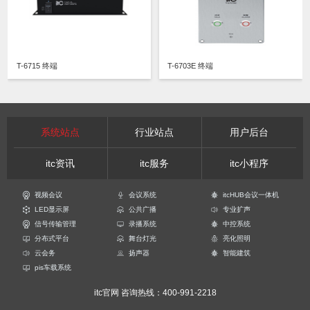
T-6715 终端
T-6703E 终端
系统站点
行业站点
用户后台
itc资讯
itc服务
itc小程序
视频会议
会议系统
itcHUB会议一体机
LED显示屏
公共广播
专业扩声
信号传输管理
录播系统
中控系统
分布式平台
舞台灯光
亮化照明
云会务
扬声器
智能建筑
pis车载系统
itc官网
咨询热线：400-991-2218