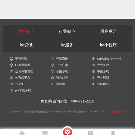
系统站点
行业站点
用户后台
itc资讯
itc服务
itc小程序
视频会议
会议系统
itcHUB会议一体机
LED显示屏
公共广播
专业扩声
信号传输管理
录播系统
中控系统
分布式平台
舞台灯光
亮化照明
云会务
扬声器
智能建筑
pis车载系统
itc官网
咨询热线：400-991-2218
Copyright © 广东保伦电子股份有限公司
粤ICP备16106620号
粤公网安备44011302004771号
产品参数解释声明