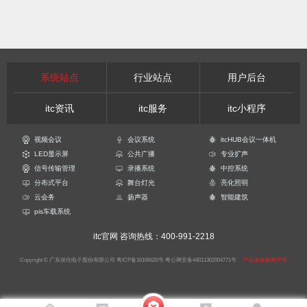
系统站点
行业站点
用户后台
itc资讯
itc服务
itc小程序
视频会议
会议系统
itcHUB会议一体机
LED显示屏
公共广播
专业扩声
信号传输管理
录播系统
中控系统
分布式平台
舞台灯光
亮化照明
云会务
扬声器
智能建筑
pis车载系统
itc官网
咨询热线：400-991-2218
Copyright © 广东保伦电子股份有限公司
粤ICP备16106620号
粤公网安备44011302004771号
产品参数解释声明