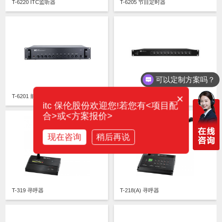
T-6220 ITC监听器
T-6205 节目定时器
可以定制方案吗？
×
T-6201 前置放大器
T-1S01 前置放大器
itc 保伦股份欢迎您!若您有<项目配
合>或<方案报价>
现在咨询
稍后再说
T-319 寻呼器
T-218(A) 寻呼器